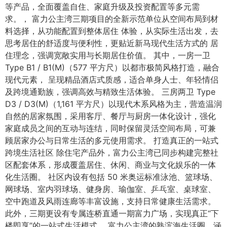
等产品，全面覆盖自住、家庭升级及投资配置等多元需
求。， 富力公主湾三期项目的全新示范单位从空间布局到材
料选择，从功能配置到整体居住 体验，从实际生活出发，去
思考居住的舒适度与便利性，更贴近新马现代生活方式的 居
住理念，强调宽敞实用与长期居住价值。 其中，一房一卫
Type B1 / B1(M)（577 平方尺）以都市极简风格打造，融合
现代元素， 呈现精品酒店式质感，适合单身人士、年轻情侣
及跨境通勤族，强调高效与精致生活体验。 三房两卫 Type
D3 / D3(M)（1,161 平方尺）以现代木系风格为主，营造温润
自然的居家氛围，采用客厅、餐厅与厨房一体化设计，强化
家庭成员之间的互动与连结，同时保留灵活空间布局，可兼
顾居家办公与日常生活的多元使用需求。 打造真正的一站式
跨境生活社区 除住宅产品外，富力公主湾已同步构建完整社
区配套体系，形成覆盖居住、休闲、商业与文化娱乐的一体
化生活圈。 社区内设有包括 50 米奥运标准泳池、篮球场、
网球场、室内羽球场、健身房、瑜伽室、乒乓室、桌球室、
空中跑道及风雨连廊等丰富设施，支持日常健康生活需求。
此外，三期更设有专属连桥直通一期富力广场，实现真正“下
楼即享”的一站式生活模式。 富力公主湾的熟滨海生活圈，涵