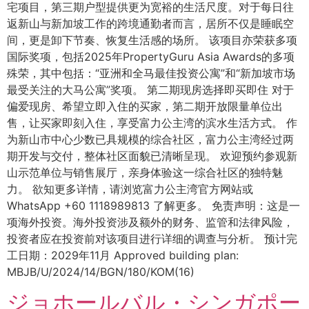
宅项目，第三期户型提供更为宽裕的生活尺度。对于每日往
返新山与新加坡工作的跨境通勤者而言，居所不仅是睡眠空
间，更是卸下节奏、恢复生活感的场所。 该项目亦荣获多项
国际奖项，包括2025年PropertyGuru Asia Awards的多项
殊荣，其中包括：“亚洲和全马最佳投资公寓”和“新加坡市场
最受关注的大马公寓”奖项。 第二期现房选择即买即住 对于
偏爱现房、希望立即入住的买家，第二期开放限量单位出
售，让买家即刻入住，享受富力公主湾的滨水生活方式。 作
为新山市中心少数已具规模的综合社区，富力公主湾经过两
期开发与交付，整体社区面貌已清晰呈现。 欢迎预约参观新
山示范单位与销售展厅，亲身体验这一综合社区的独特魅
力。 欲知更多详情，请浏览富力公主湾官方网站或
WhatsApp +60 1118989813 了解更多。 免责声明：这是一
项海外投资。海外投资涉及额外的财务、监管和法律风险，
投资者应在投资前对该项目进行详细的调查与分析。 预计完
工日期：2029年11月 Approved building plan:
MBJB/U/2024/14/BGN/180/KOM(16)
ジョホールバル・シンガポー