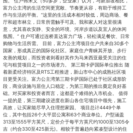
围。 住户韩宋文（50多岁，企业家）认为，与新加坡相比，
富力公主湾的生活空间更宽敞、节奏更从容，有助于维持工
作与生活的平衡。“这里的生活成本相对较低，周边商场、餐
厅和超市林立，日常所需触手可及。我和家人对这里很满
意，尤其喜欢安静、安全的环境、河岸步道以及宜人的休闲
氛围。” 住户可通过连桥直达富力广场，轻松满足餐饮、日常
购物与生活所需。 目前，富力公主湾项目住户共来自30多个
国家，形成真正的国际化社区。家庭住户青睐其开放、步行
友善的规划，而投资者则看好其作为马来西亚最受关注的住
宅与租赁项目之一的市场潜力。 第三期卡萨国际单位推出 随
着新柔经济特区及RTS工程推进，新山市中心的成熟社区项
目更受关注。富力公主湾第三期卡萨国际已处于社区成形阶
段，商业设施与居住人口稳定，为第三期的推出奠定良好基
础。对买家和投资者而言，这都是个难得的入市机会。 值得
一提的是，第三期建设进度在新山各住宅项目中领先，施工
高效，让买家能尽早入住理想家园。 项目总计4449个单
位，其中包括26个大平层公寓和63个商业单位。户型涵盖
313至1555平方英尺，定价介于每平方英尺约1000至1305令
吉（约合330至425新元)。相较于普遍趋向紧凑型设计的住