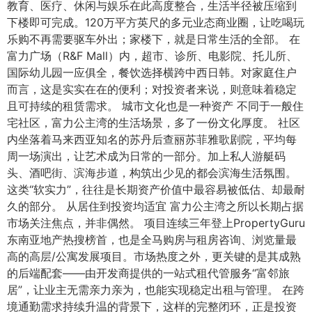
教育、医疗、休闲与娱乐在此高度整合，生活半径被压缩到
下楼即可完成。120万平方英尺的多元业态商业圈，让吃喝玩
乐购不再需要驱车外出；家楼下，就是日常生活的全部。 在
富力广场（R&F Mall）内，超市、诊所、电影院、托儿所、
国际幼儿园一应俱全，餐饮选择横跨中西日韩。对家庭住户
而言，这是实实在在的便利；对投资者来说，则意味着稳定
且可持续的租赁需求。 城市文化也是一种资产 不同于一般住
宅社区，富力公主湾的生活场景，多了一份文化厚度。 社区
内坐落着马来西亚知名的苏丹后查丽苏菲雅歌剧院，平均每
周一场演出，让艺术成为日常的一部分。加上私人游艇码
头、酒吧街、滨海步道，构筑出少见的都会滨海生活氛围。
这类“软实力”，往往是长期资产价值中最容易被低估、却最耐
久的部分。 从居住到投资均适宜 富力公主湾之所以长期占据
市场关注焦点，并非偶然。 项目连续三年登上PropertyGuru
东南亚地产热搜榜首，也是全马购房与租房咨询、浏览量最
高的高层/公寓发展项目。市场热度之外，更关键的是其成熟
的后端配套——由开发商提供的一站式租代管服务“富邻旅
居”，让业主无需亲力亲为，也能实现稳定出租与管理。 在跨
境通勤需求持续升温的背景下，这样的完整闭环，正是投资