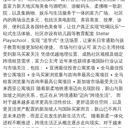
盖富力新天地滨海美食与酒吧街、游艇码头、柔佛唯一歌剧
院，以及集购物、娱乐与生活服务于一体的富力广场。 社区
内的商场业态多元，包括沃美电影院、美容美发、按摩、诊
所、便利店及各国特色美食等，让住户真正实现“吃喝玩乐”一
站式生活体验。社区亦设有幼儿园等教育配套 Stellar
Playschool，实现 “送学式” 生活场景，让家长日常通勤与孩
子教育衔接更加轻松便捷。 市场与行业认可 富力公主湾持续
受到新马买家关注 凭借优越地理位置、成熟社区规模及稳定
跨境租赁需求，富力公主湾 近年来也获得多项国际行业认证
与市场关注，包括： • 亚洲最佳投资公寓奖项 • 全马最佳投
资公寓项目 • 全马买家浏览量与咨询率最高公寓项目 • 全马
租客浏览量与咨询率最高公寓项目 • 新加坡市场最受关注马
来西亚公寓项目 随着新柔地铁逐渐迈向兑现阶段，新山与新
加坡之间的关系，也正在从“跨境通勤”迈向“跨境生活”。 而
对于越来越多追求更高生活性价比、更舒适居住空间，以及
更灵活资产配置的新加坡人与国际买家而言，新山已不再只
是未来趋势，而是正在发生的新生活方式。 随着新柔一体化
进程不断推进，跨境生活正从概念逐步走向现实。对于越来