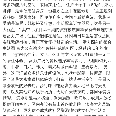
与多功能活动空间，兼顾实用性。 住户王绍平（69岁，兼职
讲师）最常使用健身房，也喜欢在空中花园散步。“这里规划
得很好，通风良好，即便住户多，空间也感觉宽阔。我最享
受的是海景，既放松又疗愈。生活配套近在咫尺，这是另一
大优点。” 其中，项目第三期的设施楼层同样设有专属连桥直
通富力广场，让住户能够在居住、休闲与日常生活需求之间
实现无缝衔接，真正享受便捷舒适的生活。 活力四射的都会
生活圈 富力公主湾这个独特的成熟社区，经过约10年的发
展，巧妙融合住宅、零售、休闲与文化设施，打造独一无二
的居住体验。 富力广场的餐饮选择丰富多元，从咖啡馆到西
餐、中餐、日式、韩式、泰式与越南料理，应有尽有。 另
外，这里汇聚众多娱乐休闲设施，包括电影院、按摩店，以
及全马最大密室逃脱体验馆，打造一站式生活空间，是周末
聚会放松的好去处。步行即可抵达富力新天地酒吧与美食
街，以及其他知名娱乐场所，无论白天或夜晚，都同样缤纷
精彩。 滨水步道与木栈道，则为晨跑、晚间散步或周末放松
提供开阔空间。区内亦设有新山首座歌剧院、滨海大道及游
艇俱乐部，更为这个成熟的社区增添独特的文化与生活氛