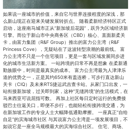
如果说一座城市的价值，来自它与世界连接程度的深浅，那
么新山现正在迎来关键发展转折点。 随着柔新经济特区正式
启动，这座南马城市正从“新加坡后花园”，跃升为区域经济新
引擎。而位于新山市中央商务区（CBD）核心、直面新柔关
卡，由富力集团（R&F Group）推出的富力公主湾（R&F
Princess Cove），无疑站在了这波转型浪潮的最前线。 富
力公主湾不只是一个住宅项目，更是一套与区域发展同步进
化的城市生活新方案。 一站跨境的日常不再是想象 在柔新通
勤族眼中，时间是最真实的成本。 富力公主湾最为人津津乐
道的优势之一，正是其约650米有盖连桥，可步行直达新山
关卡（CIQ）及未来RTS捷运武吉查卡站。从家门口出发，一
站衔接新加坡，过关即到家，这种“无缝跨境”的生活模式，在
马来西亚可说屈指可数。 再加上社区每日定时运行的免费接
驳巴士往返关口，即便不步行，也能轻松衔接跨境交通，为
在新加坡工作的专业人士大幅降低通勤摩擦。 一座真正“自给
自足”的滨海城市社区 与其说富力公主湾是一项发展项目，不
如说它是一座全马规模最大的滨海综合社区。 住宅、商场、