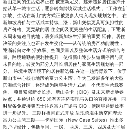
新山之间的生活边界正在 被重新定义。越来越多居住选择开
始从单一城市生活，逐步转向跨境双城生活模式， “工作在新
加坡、生活在新山”的方式正被更多人纳入现实规划之中。 在
新加坡房价与生活成本持续上涨，新山凭借更具可负担性的
房产价格、更宽敞的居 住空间及更完整的生活配套，正逐渐
从周末短途目的地，演变成新加坡生活圈的重要 延伸。居住
决策的关注点也正在发生变化——从传统的房产功能属性，
逐渐转向对生 活效率、空间质量以及整体生活方式的综合考
量。跨境通勤的便利性提升，使得新山逐步从短期停留与周
末目的地，转变为部分人群长期居住与家庭生活规划的一部
分。 跨境生活语境下的居住新选择 在这一趋势背景下，位于
新山市中心核心地段的富力公主湾，作为已发展多年的大型
滨海综合社区，逐渐成为跨境生活方式的一个代表性承载案
例。 项目紧邻新柔长堤、新山关卡（CIQ）及未来新柔地铁
站点，并通过约 650 米有盖连桥实现与关口的直接连接，同
时配备免费接驳巴士往返富力广场与 CIQ，使跨境通勤效率
进一步提升。 三期样板间正式开放 呈现跨境生活空间理念
富力公主湾三期——卡萨国际（New Casa Suites）推出多
款户型设计，包括单间、一房、 两房、三房、四房及大平层