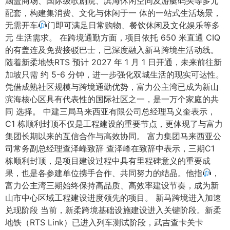
涵盖商场、国际级歌剧院、滨海休闲空间及游艇码头等多元
配套，构建集消费、文化与休闲于一 体的一站式生活场景，
无需开车
门即可满足日常购物、餐饮休闲及文化娱乐等多
元 生活需求。 在跨境通勤方面，项目依托 650 米直通 CIQ
的有盖连及免费接驳巴士，已深度融入新马跨境生活动线。
随着新柔地铁RTS 预计 2027 年 1 月 1 日开通，未来前往新
加坡只需 约 5-6 分钟，进一步强化双城生活的现实可达性。
凭借成熟社区规模与跨境通勤优势，富力公主湾已成为新山
滨海核心区具有代表性的国际社区之一，是一万个家庭的共
同 选择。 中建三局马来西亚有限公司总经理马义奎表示，
C1 栋顺利封顶不仅是工程建设的重要节点，更体现了与富力
集团长期以来的互信合作与高效协同。 富力集团马来西亚公
司常务副总经理查泽峰致辞 查泽峰在致辞中表示，三期C1
栋顺利封顶，是项目建设过程中具有里程碑意义的重要成
果，也是各参建单位携手合作、共同努力的结晶。他指
，
富力公主湾三期始终保持高品质、高效率建设节奏，成为新
山市中心区域工程建设进度领先的项目。 新马跨境进入加速
兑现阶段 当前，新柔跨境基础设施建设进入关键阶段。新柔
地铁（RTS Link）已进入列车测试阶段，武吉查卡关卡