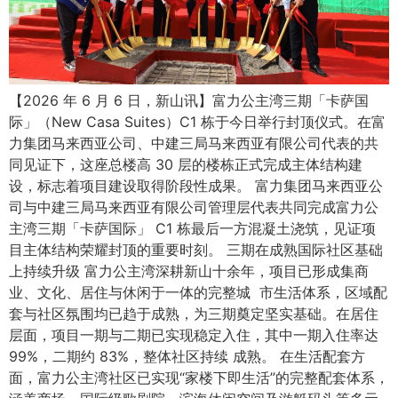
【2026 年 6 月 6 日，新山讯】富力公主湾三期「卡萨国
际」（New Casa Suites）C1 栋于今日举行封顶仪式。在富
力集团马来西亚公司、中建三局马来西亚有限公司代表的共
同见证下，这座总楼高 30 层的楼栋正式完成主体结构建
设，标志着项目建设取得阶段性成果。 富力集团马来西亚公
司与中建三局马来西亚有限公司管理层代表共同完成富力公
主湾三期「卡萨国际」 C1 栋最后一方混凝土浇筑，见证项
目主体结构荣耀封顶的重要时刻。 三期在成熟国际社区基础
上持续升级 富力公主湾深耕新山十余年，项目已形成集商
业、文化、居住与休闲于一体的完整城 市生活体系，区域配
套与社区氛围均已趋于成熟，为三期奠定坚实基础。在居住
层面，项目一期与二期已实现稳定入住，其中一期入住率达
99%，二期约 83%，整体社区持续 成熟。 在生活配套方
面，富力公主湾社区已实现“家楼下即生活”的完整配套体系，