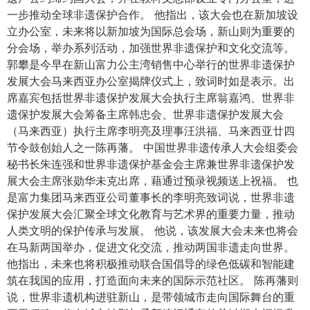
一步推动全球非遗保护合作。 他指出，该大会也在新加坡设
立办公室，未来将以新加坡为国际总会场，新山则为重要的
分会场，举办系列活动，加强世界非遗保护和文化交流等。
郭攀是今早在新山富力公主湾销售中心举行的世界非遗保护
发展大会马来西亚办公室揭牌仪式上，致词时如是表示。出
席嘉宾包括世界非遗保护发展大会执行主席翁嘉鸿、世界非
遗保护发展大会筹备主席韩忠会、世界非遗保护发展大会
（马来西亚）执行主席李明亮及理事汪洪福、马来西亚廿四
节令鼓创始人之一陈再藩。 中国世界非遗传承人大会组委会
秘书长朱连强和世界非遗保护基金会主席兼世界非遗保护发
展大会主席张勋华未克出席，藉通过预录视频送上祝福。 也
是富力集团马来西亚公司董事长的李明亮致词说，世界非遗
保护发展大会汇聚全球文化教育与艺术界的重要力量，推动
人类文明的保护传承与发展。 他说，该发展大会未来也将会
在马新两国举办，促进文化交流，推动两国非遗走向世界。
他指出，未来也将积极推动联合国倡导的绿色低碳和智能建
筑在我国的应用，打造面向未来的国际示范社区。 陈再藩则
说，世界非遗机构进驻新山，是带领城市走向国际舞台的重