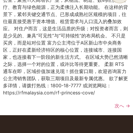
疗、教育与绿色能源，正为柔佛注入长期动能。 在这样的背
景下，紧邻关键交通节点、已形成成熟社区规模的项目，往
往最直接受惠于资本增值、租赁需求与人口流入的叠加效
应。 对住户而言，这是生活品质的升级；对投资者而言，则
是少见的、兼具“可见性”与“可持续性”的布局机会。 不只是
买房，而是站对位置 富力公主湾位于A区新山市中央商务
区，正好在柔新经济特区的核心位置，连接城市、连接国
家，也连接着下一阶段的新生活方式。 在区域大势已然清晰
之际，选择一个对的位置，或许比等待更重要。 柔新 RTS
通车在即，区域价值加速兑现！抓住窗口期，欢迎咨询富力
公主湾销售团队，获取三期项目及最新专属优惠。 欲了解更
多详情，请拨打热线：1800-18-7777 或浏览网站：
https://rfmalaysia.com/rf-princess-cove/
次へ
→