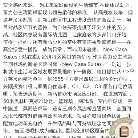
安全感的来源。 为未来家庭而设的生活细节 在硬体规划上，
富力公主湾同样展现出领先柔佛的标准。 从高规格装修、烟
道与吊顶配置，到新山市区中工程进度最快的新盘之一，项
目对品质细节的坚持，为自住买家提供了即刻入住的安心
感。社区内更设有国际幼儿园，让家庭教育从家门口开始。
值得一提的，还有新马少见的空中有盖连桥塑胶跑道——在
高空绿意中慢跑，成为日常，而非周末奢侈。 New Casa
Suites：站在柔新经济特区风口的新阶段 作为富力公主湾第
三期登场的新品卡萨国际（New Casa Suites），则进一步
将城市生活与区域发展愿景推向下一阶段。项目提供从313平
方英尺的精巧单间，到1555平方英尺四房三卫的多元户型，
兼顾投资出租与家庭自住需求。C1、C2、C3 座各自定位清
晰，预售选房期间，新马群众市场反应良好。 在设施方面，
50米奥林匹克标准泳池、篮球场、网球场、室内羽球场、空
中跑道、风雨连廊等；还有三期专属连桥直通商场，全面回
应现代都市对健康与效率的追求。项目亦取得绿色认证，并
配置电动车充电位，在生活品味与可持续理念之间取得平
衡。 当区域崛起成为确定性 柔新经济特区覆盖约3288平方
公里，聚焦11大高增长产业，从物流、制造、数码经济到医