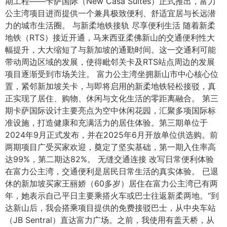
期工程——卡萨国际（New Casa Suites）正式推出，富力
公主湾项目进而提供一个兼具极致便利、舒适宜居与长远潜
力的城市生活圈。 与新柔地铁接轨 尽享便利生活 随着新柔
地铁（RTS）接近开通，马来西亚柔佛新山的交通便利性大
幅提升，大大缩短了与新加坡的通勤时间。这一交通利可能
带动周边区域的发展，使得毗邻关卡及RTS站点周边的发展
项目逐渐受到市场关注。 富力公主湾坐拥新山市中心核心位
置，紧邻新加坡关卡，与即将启用的新柔地铁轻松接驳，真
正实现了居住、购物、休闲与文化生活的零距离融合。 第三
期卡萨国际设计主要亮点为空中休闲花园，汇聚多项国际标
准设施，打造健康和充满活力的居住体验。第三期单位于
2024年9月正式发布，并在2025年6月开放单位供选购。前
两期项目广受买家欢迎，奠定了坚实基础，第一期入住率高
达99%，第二期达82%。 无缝交通连接 改写日常便利体验
在富力公主湾，交通便利是居民日常生活的真实体验。 已退
休的新加坡买家王丽娇（60多岁）居住在富力公主湾已有两
年，她表示自己平日主要乘搭火车或巴士往返新柔两地。“到
达新山后，我会搭乘项目提供的免费接驳巴士，从中央车站
（JB Sentral）直达富力广场。之前，我使用有盖天桥，从