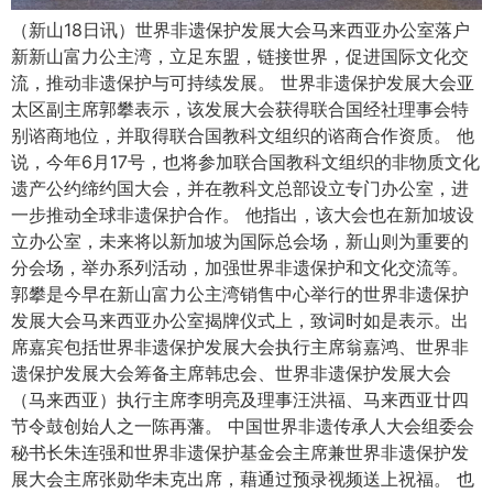
（新山18日讯）世界非遗保护发展大会马来西亚办公室落户
新新山富力公主湾，立足东盟，链接世界，促进国际文化交
流，推动非遗保护与可持续发展。 世界非遗保护发展大会亚
太区副主席郭攀表示，该发展大会获得联合国经社理事会特
别谘商地位，并取得联合国教科文组织的谘商合作资质。 他
说，今年6月17号，也将参加联合国教科文组织的非物质文化
遗产公约缔约国大会，并在教科文总部设立专门办公室，进
一步推动全球非遗保护合作。 他指出，该大会也在新加坡设
立办公室，未来将以新加坡为国际总会场，新山则为重要的
分会场，举办系列活动，加强世界非遗保护和文化交流等。
郭攀是今早在新山富力公主湾销售中心举行的世界非遗保护
发展大会马来西亚办公室揭牌仪式上，致词时如是表示。出
席嘉宾包括世界非遗保护发展大会执行主席翁嘉鸿、世界非
遗保护发展大会筹备主席韩忠会、世界非遗保护发展大会
（马来西亚）执行主席李明亮及理事汪洪福、马来西亚廿四
节令鼓创始人之一陈再藩。 中国世界非遗传承人大会组委会
秘书长朱连强和世界非遗保护基金会主席兼世界非遗保护发
展大会主席张勋华未克出席，藉通过预录视频送上祝福。 也