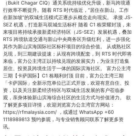
（Bukit Chagar CIQ）通关系统持续优化升级，新马跨境通
行效率不断提升。随着 RTS 时代临近，“居住在新山、工作
在新加坡”的双城生活模式正逐步从概念走向现实。 承接 JS-
SEZ 机遇，打造新马双城生活标杆 随着 C1 栋荣耀封顶，未
来项目将持续承接新柔经济特区（JS-SEZ）发展机遇，叠加
RTS 跨境轨道交通与新山中央商务区升级红利，进一步强化
其作为新山滨海国际社区标杆项目的综合价值。 从成熟社区
兑现，到三期建设提速；从现有跨境配套，到 RTS 时代即将
来临，富力公主湾正以持续兑现的发展实力，为业主打造集
居住、投资及跨境生活于一体的国际滨海社区。 富力公主湾
三期【卡萨国际】C1 栋顺利封顶 目前，富力公主湾三期
「卡萨国际」全新示范单位已正式开放，欢迎有意自住、投
资，以及关注新柔经济特区与双城生活发展的客户莅临参
观，亲身体验新山滨海综合社区的生活方式与价值潜力。 欲
了解更多项目详情，欢迎浏览富力公主湾官方网站：
https://rfmalaysia.com/ ，或通过 WhatsApp +60
1118989813 预约参观，与专业销售顾问联系了解更多资
讯。