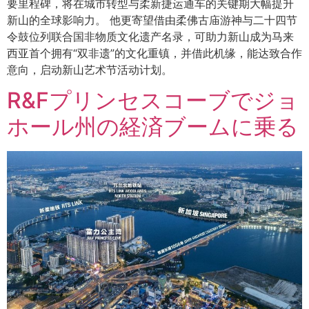
要里程碑，将在城市转型与柔新捷运通车的关键期大幅提升
新山的全球影响力。 他更寄望借由柔佛古庙游神与二十四节
令鼓位列联合国非物质文化遗产名录，可助力新山成为马来
西亚首个拥有“双非遗”的文化重镇，并借此机缘，能达致合作
意向，启动新山艺术节活动计划。
R&Fプリンセスコーブでジョ
ホール州の経済ブームに乗る