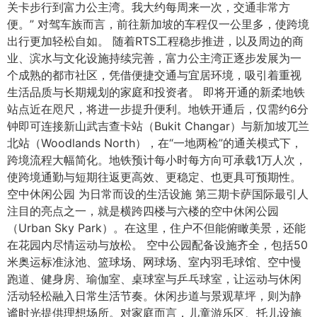
关卡步行到富力公主湾。我大约每周来一次，交通非常方
便。” 对驾车族而言，前往新加坡的车程仅一公里多，使跨境
出行更加轻松自如。 随着RTS工程稳步推进，以及周边的商
业、滨水与文化设施持续完善，富力公主湾正逐步发展为一
个成熟的都市社区，凭借便捷交通与宜居环境，吸引着重视
生活品质与长期规划的家庭和投资者。 即将开通的新柔地铁
站点近在咫尺，将进一步提升便利。地铁开通后，仅需约6分
钟即可连接新山武吉查卡站（Bukit Changar）与新加坡兀兰
北站（Woodlands North），在“一地两检”的通关模式下，
跨境流程大幅简化。地铁预计每小时每方向可承载1万人次，
使跨境通勤与短期往返更高效、更稳定、也更具可预期性。
空中休闲公园 为日常而设的生活设施 第三期卡萨国际最引人
注目的亮点之一，就是横跨四楼与六楼的空中休闲公园
（Urban Sky Park）。在这里，住户不但能俯瞰美景，还能
在花园内尽情运动与放松。 空中公园配备设施齐全，包括50
米奥运标准泳池、篮球场、网球场、室内羽毛球馆、空中慢
跑道、健身房、瑜伽室、桌球室与乒乓球室，让运动与休闲
活动轻松融入日常生活节奏。休闲步道与景观草坪，则为静
谧时光提供理想场所。对家庭而言，儿童游乐区、托儿设施