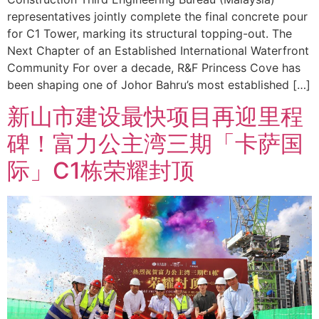
representatives jointly complete the final concrete pour
for C1 Tower, marking its structural topping-out. The
Next Chapter of an Established International Waterfront
Community For over a decade, R&F Princess Cove has
been shaping one of Johor Bahru’s most established […]
新山市建设最快项目再迎里程
碑！富力公主湾三期「卡萨国
际」C1栋荣耀封顶