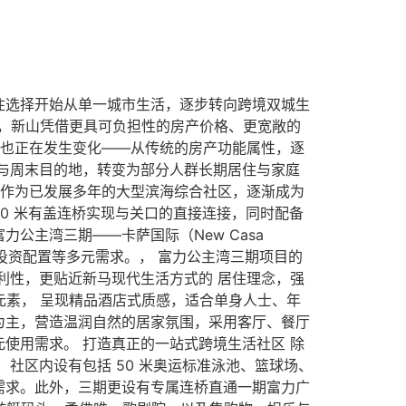
居住选择开始从单一城市生活，逐步转向跨境双城生
涨，新山凭借更具可负担性的房产价格、更宽敞的
点也正在发生变化——从传统的房产功能属性，逐
与周末目的地，转变为部分人群长期居住与家庭
，作为已发展多年的大型滨海综合社区，逐渐成为
50 米有盖连桥实现与关口的直接连接，同时配备
力公主湾三期——卡萨国际（New Casa
及投资配置等多元需求。， 富力公主湾三期项目的
利性，更贴近新马现代生活方式的 居住理念，强
合现代元素， 呈现精品酒店式质感，适合单身人士、年
系风格为主，营造温润自然的居家氛围，采用客厅、餐厅
使用需求。 打造真正的一站式跨境生活社区 除
社区内设有包括 50 米奥运标准泳池、篮球场、
需求。此外，三期更设有专属连桥直通一期富力广