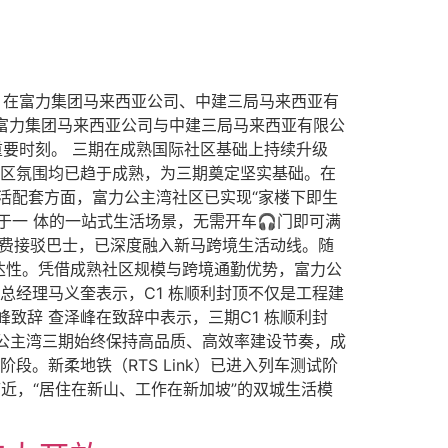
封顶仪式。在富力集团马来西亚公司、中建三局马来西亚有
 富力集团马来西亚公司与中建三局马来西亚有限公
重要时刻。 三期在成熟国际社区基础上持续升级
社区氛围均已趋于成熟，为三期奠定坚实基础。在
生活配套方面，富力公主湾社区已实现“家楼下即生
一 体的一站式生活场景，无需开车🎧门即可满
及免费接驳巴士，已深度融入新马跨境生活动线。随
现实可达性。凭借成熟社区规模与跨境通勤优势，富力公
总经理马义奎表示，C1 栋顺利封顶不仅是工程建
致辞 查泽峰在致辞中表示，三期C1 栋顺利封
公主湾三期始终保持高品质、高效率建设节奏，成
。新柔地铁（RTS Link）已进入列车测试阶
时代临近，“居住在新山、工作在新加坡”的双城生活模