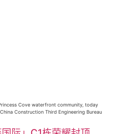
 Princess Cove waterfront community, today
 China Construction Third Engineering Bureau
国际」C1栋荣耀封顶