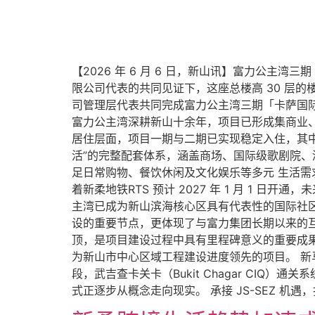
【2026 年 6 月 6 日，新山讯】富力公主湾
限公司代表的共同见证下，这座总楼高 30 层
司管理层代表共同完成富力公主湾三期「卡萨国际
富力公主湾深耕新山十余年，项目已形成集商业
居住层面，项目一期与二期已实现稳定入住，其中一
活”的完整配套体系，涵盖商场、国际级歌剧院、
足日常购物、餐饮休闲及文化娱乐等多元 生活需求
着新柔地铁RTS 预计 2027 年 1 月 1 
主湾已成为新山滨海核心区具有代表性的国际社区
设的重要节点，更体现了与富力集团长期以来的互
顶，是项目建设过程中具有里程碑意义的重要成
为新山市中心区域工程建设进度领先的项目。 新马
段，武吉查卡关卡（Bukit Chagar CIQ
式正逐步从概念走向现实。 承接 JS-SEZ 机遇，