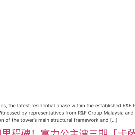
 the latest residential phase within the established R&F
 Witnessed by representatives from R&F Group Malaysia and
on of the tower’s main structural framework and […]
里程碑！富力公主湾三期「卡萨