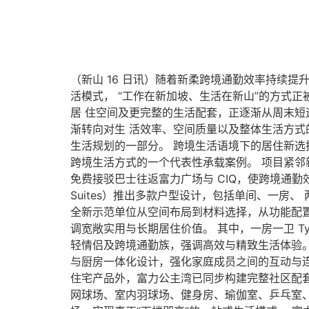
（新山 16 日讯）随着新柔跨境通勤效率持续
活模式， “工作在新加坡、生活在新山”的方式
居 住空间及更完整的生活配套，正逐渐从周末短
渐转向对生 活效率、空间质量以及整体生活方
生活规划的一部分。 跨境生活语境下的居住新选
跨境生活方式的一个代表性承载案例。 项目紧邻
免费接驳巴士往返富力广场与 CIQ，使跨境通勤
Suites）推出多款户型设计，包括单间、一房
全新示范单位从空间布局到材料选择，从功能配置
调宽敞实用与长期居住价值。 其中，一房一卫 Typ
轻情侣及跨境通勤族，强调高效与精致生活体验。 三房
与厨房一体化设计，强化家庭成员之间的互动与连
住宅产品外，富力公主湾已同步构建完整社区配套
网球场、室内羽球场、健身房、瑜伽室、乒乓室