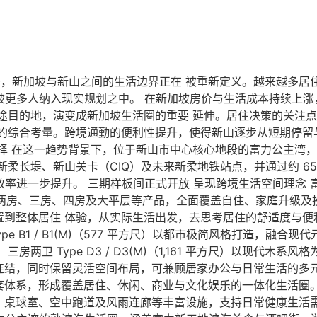
提升，新加坡与新山之间的生活边界正在 被重新定义。越来越多
正被更多人纳入现实规划之中。 在新加坡房价与生活成本持续上
途目的地，演变成新加坡生活圈的重要 延伸。居住决策的关注
式的综合考量。跨境通勤的便利性提升，使得新山逐步从短期停留
择 在这一趋势背景下，位于新山市中心核心地段的富力公主湾
新柔长堤、新山关卡（CIQ）及未来新柔地铁站点，并通过约 6
效率进一步提升。 三期样板间正式开放 呈现跨境生活空间理念 富
、 两房、三房、四房及大平层等产品，全面覆盖自住、家庭升级
到整体居住 体验，从实际生活出发，去思考居住的舒适度与便
e B1 / B1(M)（577 平方尺）以都市极简风格打造，融
两卫 Type D3 / D3(M)（1,161 平方尺）以现代木
结，同时保留灵活空间布局，可兼顾居家办公与日常生活的多元
体系，形成覆盖居住、休闲、商业与文化娱乐的一体化生活圈。 
、桌球室、空中跑道及风雨连廊等丰富设施，支持日常健康生活