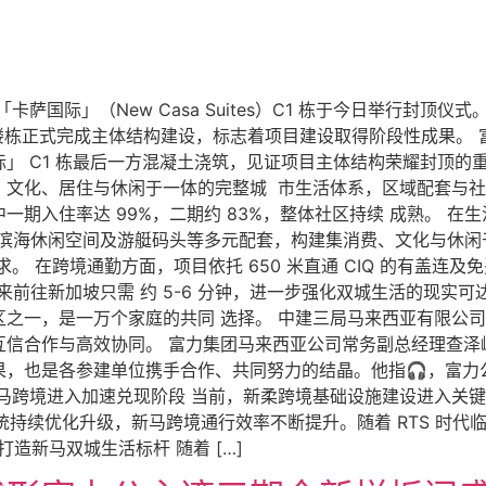
三期「卡萨国际」（New Casa Suites）C1 栋于今日举行
的楼栋正式完成主体结构建设，标志着项目建设取得阶段性成果。
」 C1 栋最后一方混凝土浇筑，见证项目主体结构荣耀封顶的
、文化、居住与休闲于一体的完整城 市生活体系，区域配套与
期入住率达 99%，二期约 83%，整体社区持续 成熟。 在
滨海休闲空间及游艇码头等多元配套，构建集消费、文化与休闲于
。 在跨境通勤方面，项目依托 650 米直通 CIQ 的有盖连
日开通，未来前往新加坡只需 约 5-6 分钟，进一步强化双城生活的
之一，是一万个家庭的共同 选择。 中建三局马来西亚有限公司
信合作与高效协同。 富力集团马来西亚公司常务副总经理查泽峰
果，也是各参建单位携手合作、共同努力的结晶。他指🎧，富力
跨境进入加速兑现阶段 当前，新柔跨境基础设施建设进入关键阶段
）通关系统持续优化升级，新马跨境通行效率不断提升。随着 RTS 
打造新马双城生活标杆 随着 […]