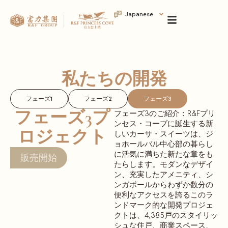
Japanese
私たちの開発
フェーズ1
フェーズ2
フェーズ3
フェーズ3プ
フェーズ3のご紹介：R&Fプリ
ンセス・コーブに誕生する新
ロジェクト
しいカーサ・スイーツは、ジ
ョホールバル中心部の暮らし
に活気に満ちた新たな章をも
販売開始
たらします。モダンなデザイ
ン、充実したアメニティ、シ
ンガポールからわずか数分の
便利なアクセスを誇るこのラ
ンドマーク的な開発プロジェ
クトは、4,385戸のスタイリッ
シュな住戸、商業スペース、