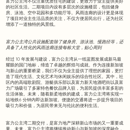
富力公主湾不仅注重优质住宅的建设，更致力于业主提供美好
的社区生活。二期项目内设有多层次的设施楼层，包括健身
房、泳池、空中花园和多功能厅等。风雨连廊的设计更是体现
了项目对业主生活品质的关注，不仅方便居民出行，还为社区
增添了一道独特的风景线。
富力公主湾公共设施配套除了健身房、游泳池、慢跑径等，还
具备了人性化的风雨连廊连接每栋大堂，贴心周到
经过 10 年发展与建设，富力公主湾从一纸蓝图发展成新马最
耀眼的国门地标，缔造了卓越的辉煌与成就。作为连接新加坡
与新山的重要桥梁，我们不仅为业主提供了理想的家园，更打
造了现代生活、文化艺术与休闲娱乐的综合性社区。其中，社
区内的高端歌剧院、游艇俱乐部以及富力新天地酒吧街以及富
力广场吸引了多家特色餐饮品牌入驻，为居民提供丰富多彩的
生活体验。未来，随着新柔地铁的建成，富力公主湾将实现一
站地铁6 分钟内即达新加坡。便捷的交通将进一步提升项目的
吸引力和价值，为居民带来无与伦比的便利生活。
富力公主湾二期交付，是富力地产深耕新山市场的又一重要成
果。未来，富力公主湾将继续推动新山与新加坡的深度融合，