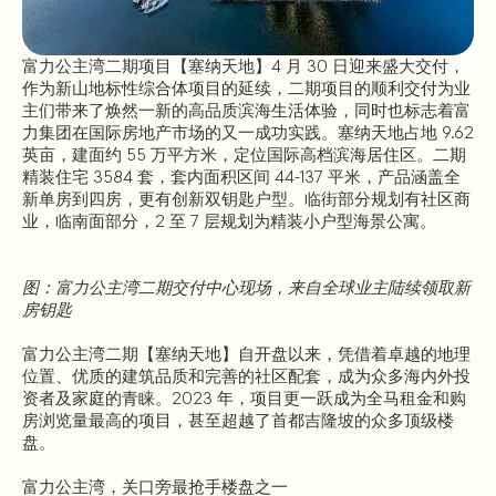
富力公主湾二期项目【塞纳天地】4 月 30 日迎来盛大交付，
作为新山地标性综合体项目的延续，二期项目的顺利交付为业
主们带来了焕然一新的高品质滨海生活体验，同时也标志着富
力集团在国际房地产市场的又一成功实践。塞纳天地占地 9.62
英亩，建面约 55 万平方米，定位国际高档滨海居住区。二期
精装住宅 3584 套，套内面积区间 44-137 平米，产品涵盖全
新单房到四房，更有创新双钥匙户型。临街部分规划有社区商
业，临南面部分，2 至 7 层规划为精装小户型海景公寓。
图：富力公主湾二期交付中心现场，来自全球业主陆续领取新
房钥匙
富力公主湾二期【塞纳天地】自开盘以来，凭借着卓越的地理
位置、优质的建筑品质和完善的社区配套，成为众多海内外投
资者及家庭的青睐。2023 年，项目更一跃成为全马租金和购
房浏览量最高的项目，甚至超越了首都吉隆坡的众多顶级楼
盘。
富力公主湾，关口旁最抢手楼盘之一