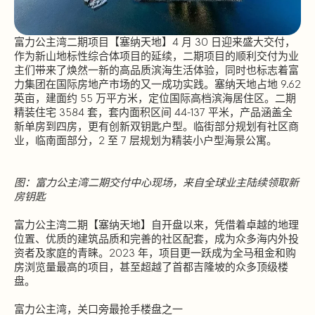
富力公主湾二期项目【塞纳天地】4 月 30 日迎来盛大交付，
作为新山地标性综合体项目的延续，二期项目的顺利交付为业
主们带来了焕然一新的高品质滨海生活体验，同时也标志着富
力集团在国际房地产市场的又一成功实践。塞纳天地占地 9.62
英亩，建面约 55 万平方米，定位国际高档滨海居住区。二期
精装住宅 3584 套，套内面积区间 44-137 平米，产品涵盖全
新单房到四房，更有创新双钥匙户型。临街部分规划有社区商
业，临南面部分，2 至 7 层规划为精装小户型海景公寓。
图：富力公主湾二期交付中心现场，来自全球业主陆续领取新
房钥匙
富力公主湾二期【塞纳天地】自开盘以来，凭借着卓越的地理
位置、优质的建筑品质和完善的社区配套，成为众多海内外投
资者及家庭的青睐。2023 年，项目更一跃成为全马租金和购
房浏览量最高的项目，甚至超越了首都吉隆坡的众多顶级楼
盘。
富力公主湾，关口旁最抢手楼盘之一