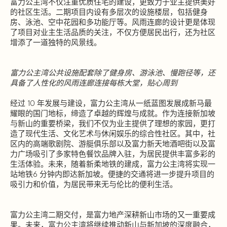
富力公主湾不仅注重优质住宅的建设，更致力于业主提供美好
的社区生活。二期项目内设有多层次的设施楼层，包括健身
房、泳池、空中花园和多功能厅等。风雨连廊的设计更是体现
了项目对业主生活品质的关注，不仅方便居民出行，还为社区
增添了一道独特的风景线。
富力公主湾公共设施配套除了健身房、游泳池、慢跑径等，还
具备了人性化的风雨连廊连接每栋大堂，贴心周到
经过 10 年发展与建设，富力公主湾从一纸蓝图发展成新马最
耀眼的国门地标，缔造了卓越的辉煌与成就。作为连接新加坡
与新山的重要桥梁，我们不仅为业主提供了理想的家园，更打
造了现代生活、文化艺术与休闲娱乐的综合性社区。其中，社
区内的高端歌剧院、游艇俱乐部以及富力新天地酒吧街以及富
力广场吸引了多家特色餐饮品牌入驻，为居民提供丰富多彩的
生活体验。未来，随着新柔地铁的建成，富力公主湾将实现一
站地铁6 分钟内即达新加坡。便捷的交通将进一步提升项目的
吸引力和价值，为居民带来无与伦比的便利生活。
富力公主湾二期交付，是富力地产深耕新山市场的又一重要成
果。未来，富力公主湾将继续推动新山与新加坡的深度融合，