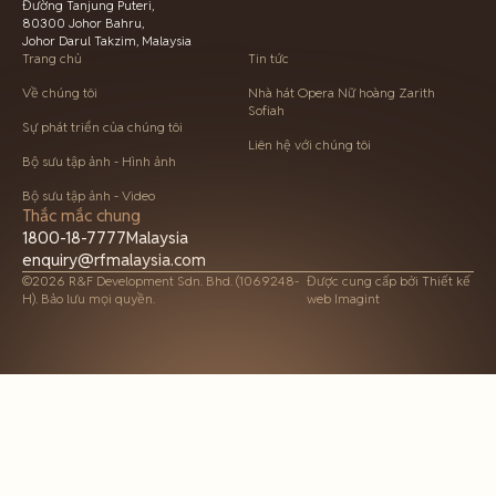
Đường Tanjung Puteri,
80300 Johor Bahru,
Johor Darul Takzim, Malaysia
Trang chủ
Tin tức
Về chúng tôi
Nhà hát Opera Nữ hoàng Zarith
Sofiah
Sự phát triển của chúng tôi
Liên hệ với chúng tôi
Bộ sưu tập ảnh - Hình ảnh
Bộ sưu tập ảnh - Video
Thắc mắc chung
1800-18-7777
Malaysia
enquiry@rfmalaysia.com
©2026 R&F Development Sdn. Bhd. (1069248-
Được cung cấp bởi
Thiết kế
H). Bảo lưu mọi quyền.
web Imagint