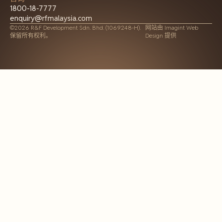
1800-18-7777
enquiry@rfmalaysia.com
©2026 R&F Development Sdn. Bhd. (1069248-H).
网站由
Imagint Web
保留所有权利。
Design 提供