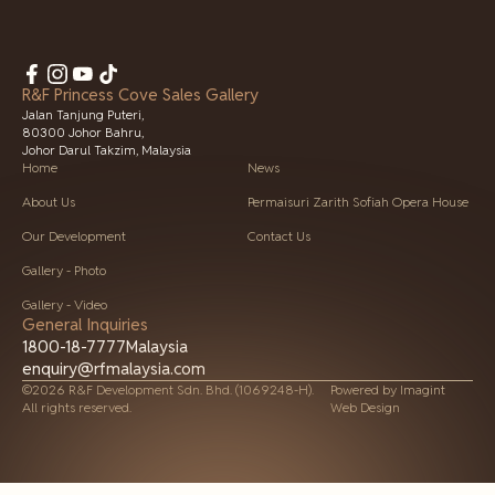
R&F Princess Cove Sales Gallery
Jalan Tanjung Puteri,
80300 Johor Bahru,
Johor Darul Takzim, Malaysia
Home
News
About Us
Permaisuri Zarith Sofiah Opera House
Our Development
Contact Us
Gallery - Photo
Gallery - Video
General Inquiries
1800-18-7777
Malaysia
enquiry@rfmalaysia.com
©2026 R&F Development Sdn. Bhd. (1069248-H).
Powered by
Imagint
All rights reserved.
Web Design