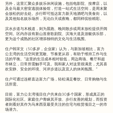
另外，这里汇聚众多娱乐休闲设施，包括电影院、按摩店，以
及全马最大密室逃脱体验馆，打造一站式生活空间，是周末聚
会放松的好去处。步行即可抵达富力新天地酒吧与美食街，以
及其他知名娱乐场所，无论白天或夜晚，都同样缤纷精彩。
滨水步道与木栈道，则为晨跑、晚间散步或周末放松提供开阔
空间。区内亦设有新山首座歌剧院、滨海大道及游艇俱乐部，
更为这个成熟的社区增添独特的文化与生活氛围。
住户韩宋文（50多岁，企业家）认为，与新加坡相比，富力
公主湾的生活空间更宽敞、节奏更从容，有助于维持工作与生
活的平衡。“这里的生活成本相对较低，周边商场、餐厅和超
市林立，日常所需触手可及。我和家人对这里很满意，尤其喜
欢安静、安全的环境、河岸步道以及宜人的休闲氛围。”
住户可通过连桥直达富力广场，轻松满足餐饮、日常购物与生
活所需。
目前，富力公主湾项目住户共来自30多个国家，形成真正的
国际化社区。家庭住户青睐其开放、步行友善的规划，而投资
者则看好其作为马来西亚最受关注的住宅与租赁项目之一的市
场潜力。