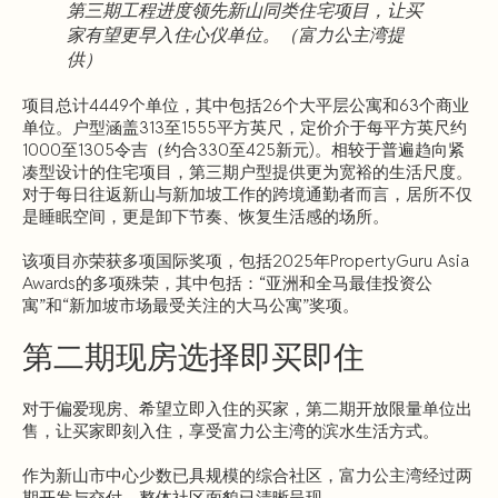
第三期工程进度领先新山同类住宅项目，让买
家有望更早入住心仪单位。（富力公主湾提
供）
项目总计4449个单位，其中包括26个大平层公寓和63个商业
单位。户型涵盖313至1555平方英尺，定价介于每平方英尺约
1000至1305令吉（约合330至425新元)。相较于普遍趋向紧
凑型设计的住宅项目，第三期户型提供更为宽裕的生活尺度。
对于每日往返新山与新加坡工作的跨境通勤者而言，居所不仅
是睡眠空间，更是卸下节奏、恢复生活感的场所。
该项目亦荣获多项国际奖项，包括2025年PropertyGuru Asia
Awards的多项殊荣，其中包括：“亚洲和全马最佳投资公
寓”和“新加坡市场最受关注的大马公寓”奖项。
第二期现房选择即买即住
对于偏爱现房、希望立即入住的买家，第二期开放限量单位出
售，让买家即刻入住，享受富力公主湾的滨水生活方式。
作为新山市中心少数已具规模的综合社区，富力公主湾经过两
期开发与交付，整体社区面貌已清晰呈现。