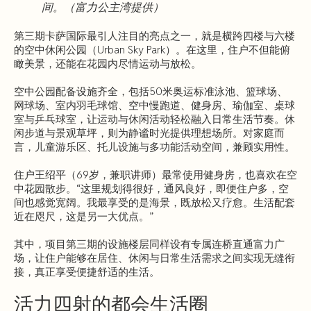
间。（富力公主湾提供）
第三期卡萨国际最引人注目的亮点之一，就是横跨四楼与六楼
的空中休闲公园（Urban Sky Park）。在这里，住户不但能俯
瞰美景，还能在花园内尽情运动与放松。
空中公园配备设施齐全，包括50米奥运标准泳池、篮球场、
网球场、室内羽毛球馆、空中慢跑道、健身房、瑜伽室、桌球
室与乒乓球室，让运动与休闲活动轻松融入日常生活节奏。休
闲步道与景观草坪，则为静谧时光提供理想场所。对家庭而
言，儿童游乐区、托儿设施与多功能活动空间，兼顾实用性。
住户王绍平（69岁，兼职讲师）最常使用健身房，也喜欢在空
中花园散步。“这里规划得很好，通风良好，即便住户多，空
间也感觉宽阔。我最享受的是海景，既放松又疗愈。生活配套
近在咫尺，这是另一大优点。”
其中，项目第三期的设施楼层同样设有专属连桥直通富力广
场，让住户能够在居住、休闲与日常生活需求之间实现无缝衔
接，真正享受便捷舒适的生活。
活力四射的都会生活圈