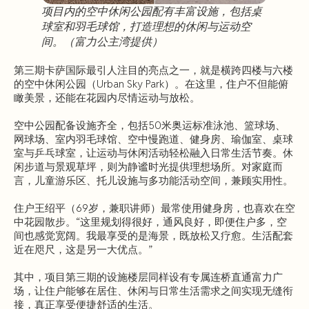
项目内的空中休闲公园配有丰富设施，包括桌
球室和羽毛球馆，打造理想的休闲与运动空
间。（富力公主湾提供）
第三期卡萨国际最引人注目的亮点之一，就是横跨四楼与六楼
的空中休闲公园（Urban Sky Park）。在这里，住户不但能俯
瞰美景，还能在花园内尽情运动与放松。
空中公园配备设施齐全，包括50米奥运标准泳池、篮球场、
网球场、室内羽毛球馆、空中慢跑道、健身房、瑜伽室、桌球
室与乒乓球室，让运动与休闲活动轻松融入日常生活节奏。休
闲步道与景观草坪，则为静谧时光提供理想场所。对家庭而
言，儿童游乐区、托儿设施与多功能活动空间，兼顾实用性。
住户王绍平（69岁，兼职讲师）最常使用健身房，也喜欢在空
中花园散步。“这里规划得很好，通风良好，即便住户多，空
间也感觉宽阔。我最享受的是海景，既放松又疗愈。生活配套
近在咫尺，这是另一大优点。”
其中，项目第三期的设施楼层同样设有专属连桥直通富力广
场，让住户能够在居住、休闲与日常生活需求之间实现无缝衔
接，真正享受便捷舒适的生活。