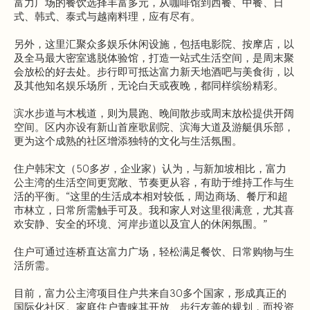
富力广场的餐饮选择丰富多元，从咖啡馆到西餐、中餐、日
式、韩式、泰式与越南料理，应有尽有。
另外，这里汇聚众多娱乐休闲设施，包括电影院、按摩店，以
及全马最大密室逃脱体验馆，打造一站式生活空间，是周末聚
会放松的好去处。步行即可抵达富力新天地酒吧与美食街，以
及其他知名娱乐场所，无论白天或夜晚，都同样缤纷精彩。
滨水步道与木栈道，则为晨跑、晚间散步或周末放松提供开阔
空间。区内亦设有新山首座歌剧院、滨海大道及游艇俱乐部，
更为这个成熟的社区增添独特的文化与生活氛围。
住户韩宋文（50多岁，企业家）认为，与新加坡相比，富力
公主湾的生活空间更宽敞、节奏更从容，有助于维持工作与生
活的平衡。“这里的生活成本相对较低，周边商场、餐厅和超
市林立，日常所需触手可及。我和家人对这里很满意，尤其喜
欢安静、安全的环境、河岸步道以及宜人的休闲氛围。”
住户可通过连桥直达富力广场，轻松满足餐饮、日常购物与生
活所需。
目前，富力公主湾项目住户共来自30多个国家，形成真正的
国际化社区。家庭住户青睐其开放、步行友善的规划，而投资