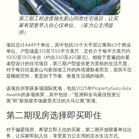
第三期工程进度领先新山同类住宅项目，让买
家有望更早入住心仪单位。（富力公主湾提
供）
项目总计4449个单位，其中包括26个大平层公寓和63个商业
单位。户型涵盖313至1555平方英尺，定价介于每平方英尺约
1000至1305令吉（约合330至425新元)。相较于普遍趋向紧
凑型设计的住宅项目，第三期户型提供更为宽裕的生活尺度。
对于每日往返新山与新加坡工作的跨境通勤者而言，居所不仅
是睡眠空间，更是卸下节奏、恢复生活感的场所。
该项目亦荣获多项国际奖项，包括2025年PropertyGuru Asia
Awards的多项殊荣，其中包括：“亚洲和全马最佳投资公
寓”和“新加坡市场最受关注的大马公寓”奖项。
第二期现房选择即买即住
对于偏爱现房、希望立即入住的买家，第二期开放限量单位出
售，让买家即刻入住，享受富力公主湾的滨水生活方式。