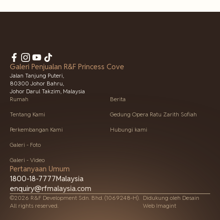
Galeri Penjualan R&F Princess Cove
Jalan Tanjung Puteri,
80300 Johor Bahru,
Johor Darul Takzim, Malaysia
Rumah
Berita
Tentang Kami
Gedung Opera Ratu Zarith Sofiah
Perkembangan Kami
Hubungi kami
Galeri - Foto
Galeri - Video
Pertanyaan Umum
1800-18-7777
Malaysia
enquiry@rfmalaysia.com
©2026 R&F Development Sdn. Bhd. (1069248-H).
Didukung oleh
Desain
All rights reserved.
Web Imagint