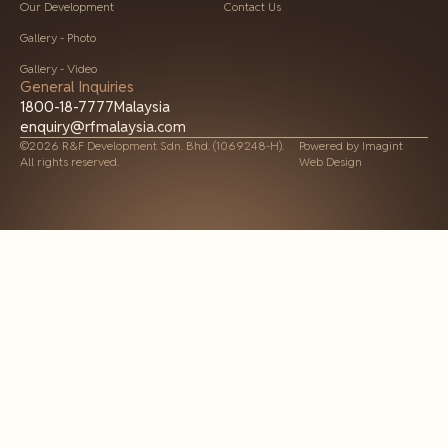
Our Development
Contact Us
Gallery - Photo
Gallery - Video
General Inquiries
1800-18-7777
Malaysia
enquiry@rfmalaysia.com
©2026 R&F Development Sdn. Bhd. (1069248-H).
Powered by
Imagint
All rights reserved.
Web Design