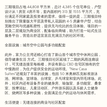
三期项目占地 44,808 平方米，总计 4,385 个住宅单位，户型
设计从 1 房至 4房不等，套内面积约 313 至 1555 平方尺，充
分满足不同家庭及投资者的需求。值得一提的是，三期项目特
别推出了限量版大平层及带私人花园的 4-5 房豪华户型，结合
宽敞空间与优越私密性，提供无与伦比的生活体验。项目的一
层及二层规划为商业区，配备临街商铺，助力打造一站式生活
服务平台，营造出舒适宜居且充满活力的社区环境。
全面设施：城市空中公园与多功能配套
此外，富力公主湾还精心打造了新山首个城市空中休闲公园，
倡导健康生活 方式。三期项目社区延续了二期的风雨连廊设
计，可无缝连接至每栋楼，并设有新山 CBD 住宅区独有的空
中慢跑径，为住户提供安全的运动环境。“New Casa
Suites”还规划了丰富的设施，包括 50 米奥林匹克标准游泳
池、网球场、篮球场、台球室、乒乓球室和室内羽毛球场。此
外，社区内还有设备齐全的健身房、瑜伽室、多功能室、桑拿
室、按摩浴缸、儿童活动区、户外游乐园以及乐龄人士健身
区、烧烤区等多种设施，全面满足住户的运动与休闲需求。
生活便捷：无缝连接的商业与社区配套