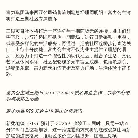
富力集团马来西亚公司销售策划副总经理周明阳：富力公主湾
将打造三期社区专属连廊
三期项目社区将打造一座连桥与一期商场无缝连接，业主们只
需下楼，步行连桥即可抵达一期商场，进行日常采购、用餐，
或享受多样化的生活服务，再通过一期的社区连桥步行直达关
口，出行十分便捷。富力公主湾不仅为业主提供了理想的居
所，还致力于打造一个综合性的现代社区，融合了生活、文化
艺术及休闲娱乐。社区配套现多元丰富且成熟，包括歌剧院、
游艇俱乐部、富力新天地酒吧街及富力广场，生活体验丰富多
彩。
富力公主湾三期 New Casa Suites 城芯再造之作，尽享中心便
利与成熟生活圈
新柔地铁 RTS 开通在即 新山价值腾飞
新柔地铁（RTS）预计于 2026 年底竣工，届时，只需一站 6
分钟即可直达新加坡。这一跨境通勤方式将彻底改变新山与新
加坡的连接格局，推动区域价值大幅提升。随着三期项