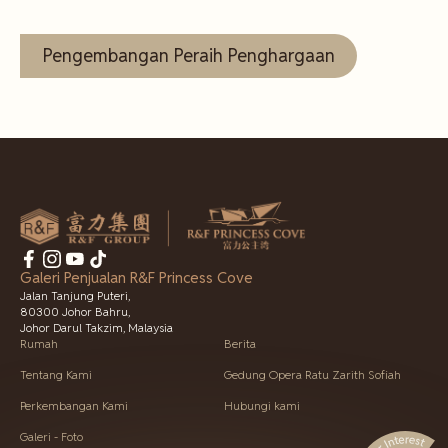
Pengembangan Peraih Penghargaan
Galeri Penjualan R&F Princess Cove
Jalan Tanjung Puteri,
80300 Johor Bahru,
Johor Darul Takzim, Malaysia
Rumah
Berita
Tentang Kami
Gedung Opera Ratu Zarith Sofiah
Perkembangan Kami
Hubungi kami
Galeri - Foto