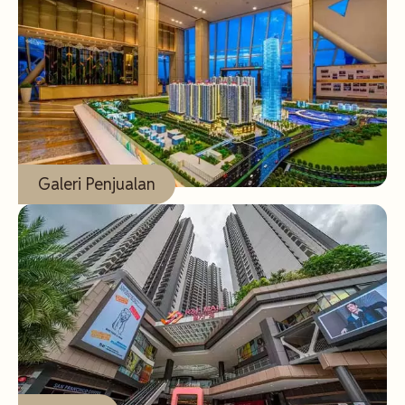
Lihat
Selengkapnya
Galeri Penjualan
Lihat
Selengkapnya