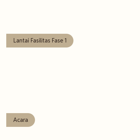
Lihat
Selengkapnya
Lantai Fasilitas Fase 1
Lihat
Selengkapnya
Acara