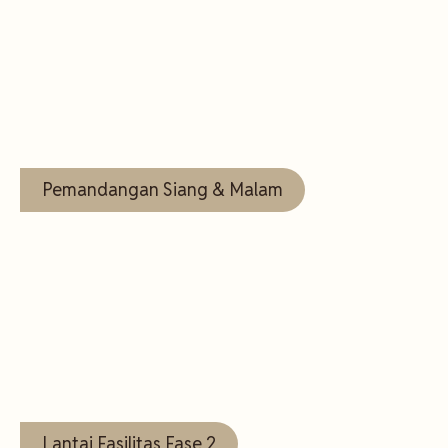
Lihat
Selengkapnya
Pemandangan Siang & Malam
Lihat
Selengkapnya
Lantai Fasilitas Fase 2