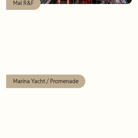
Mal R&F
Lihat
Selengkapnya
Marina Yacht / Promenade
Lihat
Selengkapnya