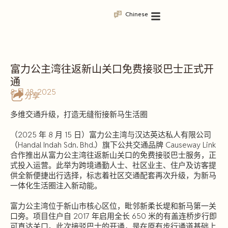
Chinese
富力公主湾往返新山关口免费接驳巴士正式开
通
8 月 18, 2025
分享
多维交通升级，打造无缝衔接新马生活圈
（2025 年 8 月 15 日）富力公主湾与汉达英达私人有限公司
（Handal Indah Sdn. Bhd.）旗下公共交通品牌 Causeway Link
合作推出从富力公主湾往返新山关口的免费接驳巴士服务，正
式投入运营。此举为跨境通勤人士、社区业主、住户及访客提
供全新便捷出行选择，标志着社区交通配套再次升级，为新马
一体化生活圈注入新动能。
富力公主湾位于新山市核心区位，毗邻新柔长堤和新马第一关
口旁。项目住户自 2017 年启用全长 650 米的有盖连桥步行即
可直达关口。此次接驳巴士的开通，是在原有步行通道基础上