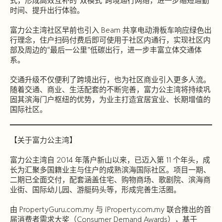
式，形成高效互补的“双模式”跨境通行网络，进一步缩短通勤
时间、提升出行体验。
富力公主湾社区早前也引入 Beam 共享电动滑板车响应绿色出
行理念，住户扫码付费后即可使用于社区内通行，实现社区内
部及周边的“最后一公里”低碳出行，进一步丰富立体交通体
系。
交通升级不仅便利了跨境出行，也为社区商业引入更多人流。
随着交通、商业、生活配套的不断完善，富力公主湾将持续巩
固其滨海门户枢纽的优势，为业主打造宜居宜业、长期增值的
国际社区。
【关于富力公主湾】
富力公主湾自 2014 年落户新山以来，已迈入第 11 个年头，成
长为汇聚多国籍业主与住户的成熟滨海国际社区。项目一期、
二期已全面交付，配套涵盖住宅、购物商场、歌剧院、滨海商
业街、国际幼儿园、游艇码头等，形成完善生活圈。
由 PropertyGuru.com.my 与 iProperty.com.my 联合推出的首
届消费者需求大奖（Consumer Demand Awards），基于