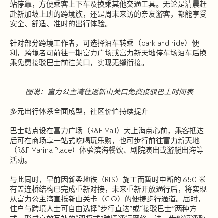
站停靠，方便乘客上下车及换乘其他交通工具。无论是清晨赶
赴新加坡上班的跨境族，还是周末来访的亲友游客，都能享受
安全、舒适、准时的出行体验。
针对部分跨境工作者，可选择泊车转乘（park and ride）便
利，跨境者可前往一期富力广场或富力新天地停车场泊车后换
乘免费接驳巴士前往关口，实现无缝衔接。
图说：富力公主湾往返新山关口免费接驳巴士时间表
多元出行体系全面成型，社区价值持续提升
巴士站点设在富力广场（R&F Mall）大上海点心前，乘客抵达
后可在商场享一站式吃喝玩乐购，也可步行前往富力新天地
（R&F Marina Place）体验滨海餐饮、剧院演出或游艇出海等
活动。
与此同时，早前因新柔地铁（RTS）施工而暂时中断的 650 米
有盖连桥结构已完成重新对接，未来重新开放通行后，将实现
从富力公主湾直抵新山关卡（CIQ）的便捷步行通道。届时，
住户与跨境人士可自由选择“步行直达”或“接驳巴士”两种方