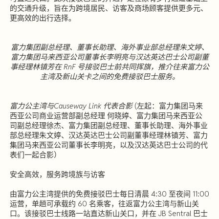
的交通升级，旨在为跨境居民、访客及商场顾客提供更多元、
更高效的出行选择。
富力集团副总经理、董事长助理、海外事业部总经理朱文婷、
富力集团马来西亚公司董事长李明亮与汉达英达巴士公司副董
事经理林镇芳在 RnF 号接驳巴士前共同挥旗，推介往来富力公
主湾及新山关卡之间的免费接驳巴士服务。
富力公主湾与Causeway Link 代表合影
(左起：富力集团马来
西亚公司商业运营部副总经理 何晓婷、富力集团马来西亚公
司副总经理徐杰、富力集团副总经理、董事长助理、海外事业
部总经理朱文婷、汉达英达巴士公司副董事经理林镇芳、富力
集团马来西亚公司董事长李明亮，以及汉达英达巴士公司的代
表们一起合影）
安全高效，服务跨境族与访客
由富力公主湾提供的免费接驳巴士每日清晨 4:30 至夜间 11:00
运营，单趟可承载约 60 名乘客，往返富力公主湾与新山关
口。该接驳巴士线路一站直达新山关口，并在 JB Sentral 巴士