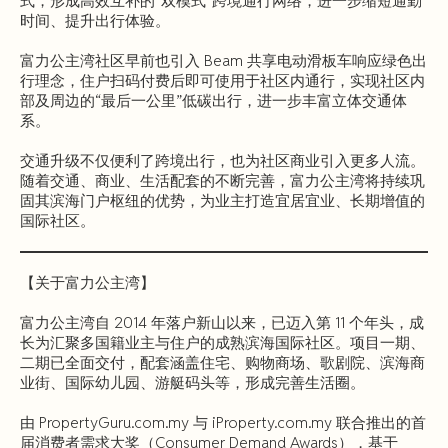
式，形成高效互补的“双模式”跨境通行网络，进一步缩短通勤
时间、提升出行体验。
富力公主湾社区早前也引入 Beam 共享电动滑板车响应绿色出
行理念，住户扫码付费后即可使用于社区内通行，实现社区内
部及周边的“最后一公里”低碳出行，进一步丰富立体交通体
系。
交通升级不仅便利了跨境出行，也为社区商业引入更多人流。
随着交通、商业、生活配套的不断完善，富力公主湾将持续巩
固其滨海门户枢纽的优势，为业主打造宜居宜业、长期增值的
国际社区。
【关于富力公主湾】
富力公主湾自 2014 年落户新山以来，已迈入第 11 个年头，成
长为汇聚多国籍业主与住户的成熟滨海国际社区。项目一期、
二期已全面交付，配套涵盖住宅、购物商场、歌剧院、滨海商
业街、国际幼儿园、游艇码头等，形成完善生活圈。
由 PropertyGuru.com.my 与 iProperty.com.my 联合推出的首
届消费者需求大奖（Consumer Demand Awards），基于