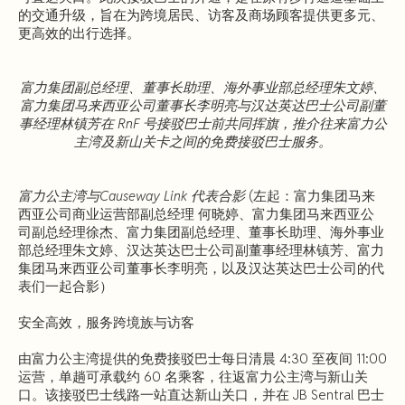
的交通升级，旨在为跨境居民、访客及商场顾客提供更多元、
更高效的出行选择。
富力集团副总经理、董事长助理、海外事业部总经理朱文婷、
富力集团马来西亚公司董事长李明亮与汉达英达巴士公司副董
事经理林镇芳在 RnF 号接驳巴士前共同挥旗，推介往来富力公
主湾及新山关卡之间的免费接驳巴士服务。
富力公主湾与Causeway Link 代表合影
(左起：富力集团马来
西亚公司商业运营部副总经理 何晓婷、富力集团马来西亚公
司副总经理徐杰、富力集团副总经理、董事长助理、海外事业
部总经理朱文婷、汉达英达巴士公司副董事经理林镇芳、富力
集团马来西亚公司董事长李明亮，以及汉达英达巴士公司的代
表们一起合影）
安全高效，服务跨境族与访客
由富力公主湾提供的免费接驳巴士每日清晨 4:30 至夜间 11:00
运营，单趟可承载约 60 名乘客，往返富力公主湾与新山关
口。该接驳巴士线路一站直达新山关口，并在 JB Sentral 巴士