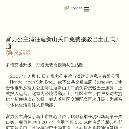
Korean
富力公主湾往返新山关口免费接驳巴士正式开
通
8월 18, 2025
공유하다
多维交通升级，打造无缝衔接新马生活圈
（2025 年 8 月 15 日）富力公主湾与汉达英达私人有限公司
（Handal Indah Sdn. Bhd.）旗下公共交通品牌 Causeway Link
合作推出从富力公主湾往返新山关口的免费接驳巴士服务，正
式投入运营。此举为跨境通勤人士、社区业主、住户及访客提
供全新便捷出行选择，标志着社区交通配套再次升级，为新马
一体化生活圈注入新动能。
富力公主湾位于新山市核心区位，毗邻新柔长堤和新马第一关
口旁。项目住户自 2017 年启用全长 650 米的有盖连桥步行即
可直达关口。此次接驳巴士的开通，是在原有步行通道基础上