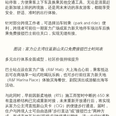
站停靠，方便乘客上下车及换乘其他交通工具。无论是清晨赶
赴新加坡上班的跨境族，还是周末来访的亲友游客，都能享受
安全、舒适、准时的出行体验。
针对部分跨境工作者，可选择泊车转乘（park and ride）便
利，跨境者可前往一期富力广场或富力新天地停车场泊车后换
乘免费接驳巴士前往关口，实现无缝衔接。
图说：富力公主湾往返新山关口免费接驳巴士时间表
多元出行体系全面成型，社区价值持续提升
巴士站点设在富力广场（R&F Mall）大上海点心前，乘客抵达
后可在商场享一站式吃喝玩乐购，也可步行前往富力新天地
（R&F Marina Place）体验滨海餐饮、剧院演出或游艇出海等
活动。
与此同时，早前因新柔地铁（RTS）施工而暂时中断的 650 米
有盖连桥结构已完成重新对接，未来重新开放通行后，将实现
从富力公主湾直抵新山关卡（CIQ）的便捷步行通道。届时，
住户与跨境人士可自由选择“步行直达”或“接驳巴士”两种方