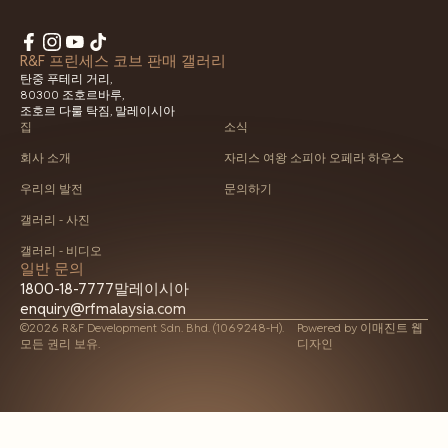
R&F 프린세스 코브 판매 갤러리
탄중 푸테리 거리,
80300 조호르바루,
조호르 다룰 탁짐, 말레이시아
집
소식
회사 소개
자리스 여왕 소피아 오페라 하우스
우리의 발전
문의하기
갤러리 - 사진
갤러리 - 비디오
일반 문의
1800-18-7777
말레이시아
enquiry@rfmalaysia.com
©2026 R&F Development Sdn. Bhd. (1069248-H).
Powered by
이매진트 웹
모든 권리 보유.
디자인