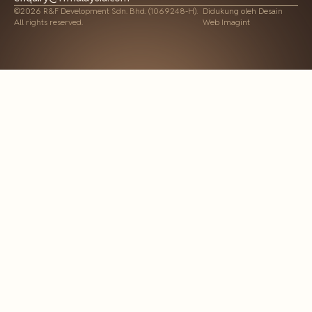
©2026 R&F Development Sdn. Bhd. (1069248-H).
Didukung oleh
Desain
All rights reserved.
Web Imagint