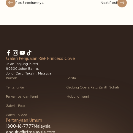
Pos Sebelumnya
Next Post
Galeri Penjualan R&F Princess Cove
Jalan Tanjung Puteri,
80300 Johor Bahru,
Johor Darul Takzim, Malaysia
Rumah
Berita
Tentang Kami
Gedung Opera Ratu Zarith Sofiah
Perkembangan Kami
Hubungi kami
Galeri - Foto
Galeri - Video
Pertanyaan Umum
1800-18-7777
Malaysia
enquiry@rfmalaysia.com