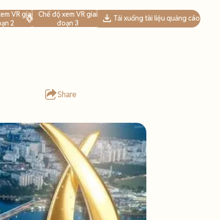
em VR giai
Chế độ xem VR giai
Tải xuống tài liệu quảng cáo
ạn 2
đoạn 3
Share