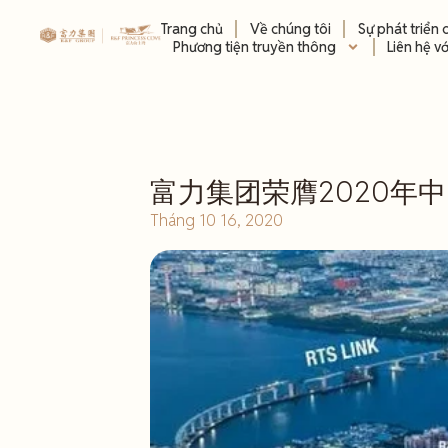
Trang chủ
Về chúng tôi
Sự phát triển 
Phương tiện truyền thông
Liên hệ v
富力集团荣膺2020年
Tháng 10 16, 2020