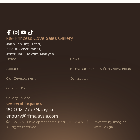
R&F Princess Cove Sales Gallery
Jalan Tanjung Puteri,
80300 Johor Bahru,
Johor Darul Takzim, Malaysia
Home
News
About Us
Permaisuri Zarith Sofiah Opera House
Our Development
Contact Us
Gallery - Photo
Gallery - Video
General Inquiries
1800-18-7777
Malaysia
enquiry@rfmalaysia.com
©2026 R&F Development Sdn. Bhd. (1069248-H).
Powered by
Imagint
All rights reserved.
Web Design