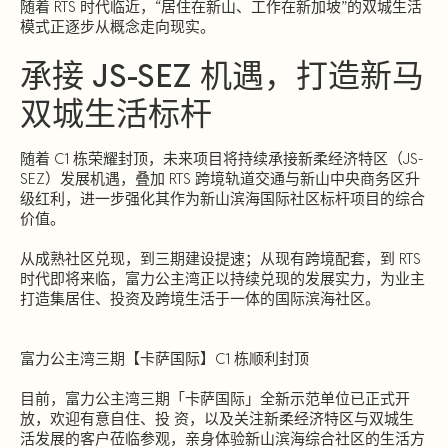
随着 RTS 时代临近，“居住在新山、工作在新加坡”的双城生活
模式正逐步从概念走向现实。
承接 JS-SEZ 机遇，打造新马
双城生活标杆
随着 C1 栋荣耀封顶，未来项目将持续承接新柔经济特区（JS-
SEZ）发展机遇，叠加 RTS 跨境轨道交通与新山中央商务区升
级红利，进一步强化其作为新山滨海国际社区标杆项目的综合
价值。
从成熟社区兑现，到三期建设提速；从现有跨境配套，到 RTS
时代即将来临，富力公主湾正以持续兑现的发展实力，为业主
打造集居住、投资及跨境生活于一体的国际滨海社区。
富力公主湾三期【卡萨国际】C1 栋顺利封顶
目前，富力公主湾三期「卡萨国际」全新示范单位已正式开
放，欢迎有意自住、投 资，以及关注新柔经济特区与双城生
活发展的客户莅临参观，亲身体验新山滨海综合社区的生活方