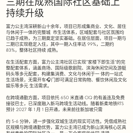
三期在成熟国际社区基础上
持续升级
富力公主湾深耕新山十余年，项目已形成集商业、文化、居住
与休闲于一体的完整城 市生活体系，区域配套与社区氛围均
已趋于成熟，为三期奠定坚实基础。在居住层面，项目一期与
二期已实现稳定入住，其中一期入住率达 99%，二期约
83%，整体社区持续 成熟。
在生活配套方面，富力公主湾社区已实现“家楼下即生活”的完
整配套体系，涵盖商场、国际级歌剧院、滨海休闲空间及游艇
码头等多元配套，构建集消费、文化与休闲于一 体的一站式
生活场景，无需开车🎧门即可满足日常购物、餐饮休闲及文化
娱乐等多元 生活需求。
在跨境通勤方面，项目依托 650 米直通 CIQ 的有盖连及免费
接驳巴士，已深度融入新马跨境生活动线。随着新柔地铁RTS
预计 2027 年 1 月 1 日开通，未来前往新加坡只需
约 5-6 分钟，进一步强化双城生活的现实可达性。凭借成熟社
区规模与跨境通勤优势，富力公主湾已成为新山滨海核心区具