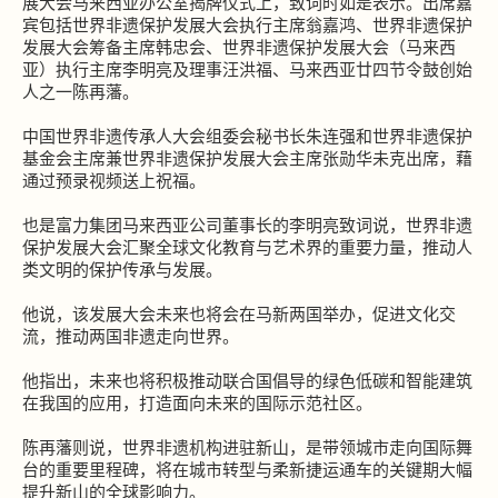
展大会马来西亚办公室揭牌仪式上，致词时如是表示。出席嘉
宾包括世界非遗保护发展大会执行主席翁嘉鸿、世界非遗保护
发展大会筹备主席韩忠会、世界非遗保护发展大会（马来西
亚）执行主席李明亮及理事汪洪福、马来西亚廿四节令鼓创始
人之一陈再藩。
中国世界非遗传承人大会组委会秘书长朱连强和世界非遗保护
基金会主席兼世界非遗保护发展大会主席张勋华未克出席，藉
通过预录视频送上祝福。
也是富力集团马来西亚公司董事长的李明亮致词说，世界非遗
保护发展大会汇聚全球文化教育与艺术界的重要力量，推动人
类文明的保护传承与发展。
他说，该发展大会未来也将会在马新两国举办，促进文化交
流，推动两国非遗走向世界。
他指出，未来也将积极推动联合国倡导的绿色低碳和智能建筑
在我国的应用，打造面向未来的国际示范社区。
陈再藩则说，世界非遗机构进驻新山，是带领城市走向国际舞
台的重要里程碑，将在城市转型与柔新捷运通车的关键期大幅
提升新山的全球影响力。