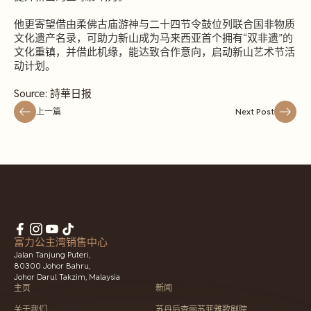
他更寄望借由柔佛古庙游神与二十四节令鼓位列联合国非物质
文化遗产名录，可助力新山成为马来西亚首个拥有“双非遗”的
文化重镇，并借此机缘，能达致合作意向，启动新山艺术节活
动计划。
Source: 詩華日报
上一篇
Next Post
富力公主湾销售中心
Jalan Tanjung Puteri,
80300 Johor Bahru,
Johor Darul Takzim, Malaysia
主页
新闻
关于我们
苏丹后查丽苏菲雅歌剧院