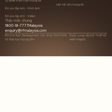
Sự phát triển của chúng tôi
Liên hệ với chúng tôi
Bộ sưu tập ảnh - Hình ảnh
Bộ sưu tập ảnh - Video
Thắc mắc chung
1800-18-7777
Malaysia
enquiry@rfmalaysia.com
©2026 R&F Development Sdn. Bhd. (1069248-
Được cung cấp bởi
Thiết kế
H). Bảo lưu mọi quyền.
web Imagint