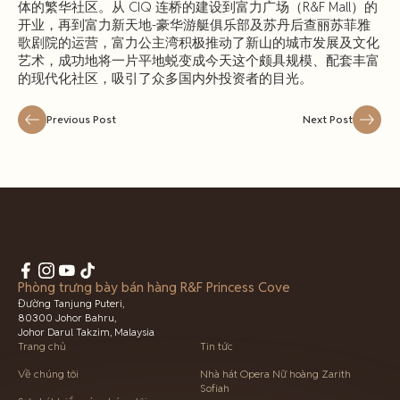
体的繁华社区。从 CIQ 连桥的建设到富力广场（R&F Mall）的
开业，再到富力新天地-豪华游艇俱乐部及苏丹后查丽苏菲雅
歌剧院的运营，富力公主湾积极推动了新山的城市发展及文化
艺术，成功地将一片平地蜕变成今天这个颇具规模、配套丰富
的现代化社区，吸引了众多国内外投资者的目光。
Previous Post
Next Post
Phòng trưng bày bán hàng R&F Princess Cove
Đường Tanjung Puteri,
80300 Johor Bahru,
Johor Darul Takzim, Malaysia
Trang chủ
Tin tức
Về chúng tôi
Nhà hát Opera Nữ hoàng Zarith
Sofiah