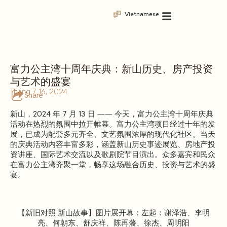
Vietnamese
富力公主湾十周年庆典：新山历史、房产投资
与艺术的盛宴
Tháng 7 16, 2024
Share
新山，2024 年 7 月 13 日
—— 今天，富力公主湾十周年庆典
活动在热烈的氛围中拉开帷幕。富力公主湾项目经过十年的发
展，已成为配套多元齐全、文艺氛围浓厚的现代化社区。当天
的庆典活动内容丰富多彩，涵盖新山历史事迹展览、房地产投
资讲座、国际艺术交流以及歌剧院节目演出。众多嘉宾和民众
在富力公主湾齐聚一堂，畅享这场融合历史、投资与艺术的盛
宴。
【新旧对照 新山故事】图片展开幕：左起：谢泽浩、李明
亮、何朝东、舒庆祥、陈再藩、徐杰、周明阳