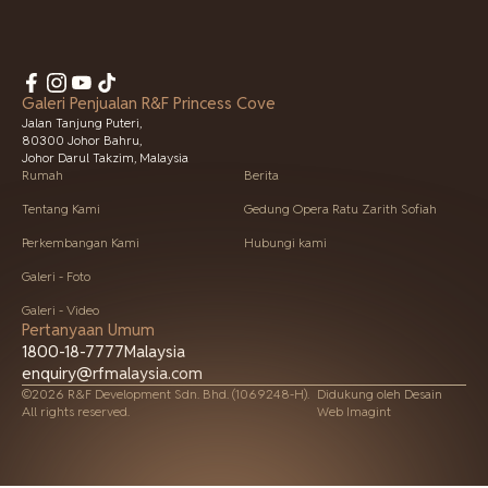
Galeri Penjualan R&F Princess Cove
Jalan Tanjung Puteri,
80300 Johor Bahru,
Johor Darul Takzim, Malaysia
Rumah
Berita
Tentang Kami
Gedung Opera Ratu Zarith Sofiah
Perkembangan Kami
Hubungi kami
Galeri - Foto
Galeri - Video
Pertanyaan Umum
1800-18-7777
Malaysia
enquiry@rfmalaysia.com
©2026 R&F Development Sdn. Bhd. (1069248-H).
Didukung oleh
Desain
All rights reserved.
Web Imagint