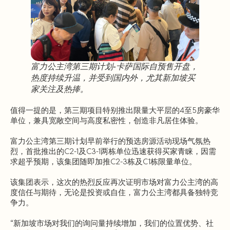
富力公主湾第三期计划-卡萨国际自预售开盘，
热度持续升温，并受到国内外，尤其新加坡买
家关注及热捧。
值得一提的是，第三期项目特别推出限量大平层的4至5房豪华
单位，兼具宽敞空间与高度私密性，创造非凡居住体验。
富力公主湾第三期计划早前举行的预选房源活动现场气氛热
烈，首批推出的C2-1及C3-1两栋单位迅速获得买家青睐，因需
求超乎预期，该集团随即加推C2-3栋及C1栋限量单位。
该集团表示，这次的热烈反应再次证明市场对富力公主湾的高
度信任与期待，无论是投资或自住，富力公主湾都具备独特竞
争力。
“新加坡市场对我们的询问量持续增加，我们的位置优势、社