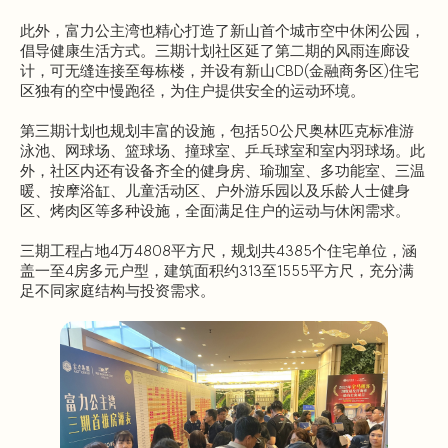
此外，富力公主湾也精心打造了新山首个城市空中休闲公园，
倡导健康生活方式。三期计划社区延了第二期的风雨连廊设
计，可无缝连接至每栋楼，并设有新山CBD(金融商务区)住宅
区独有的空中慢跑径，为住户提供安全的运动环境。
第三期计划也规划丰富的设施，包括50公尺奥林匹克标准游
泳池、网球场、篮球场、撞球室、乒乓球室和室内羽球场。此
外，社区内还有设备齐全的健身房、瑜珈室、多功能室、三温
暖、按摩浴缸、儿童活动区、户外游乐园以及乐龄人士健身
区、烤肉区等多种设施，全面满足住户的运动与休闲需求。
三期工程占地4万4808平方尺，规划共4385个住宅单位，涵
盖一至4房多元户型，建筑面积约313至1555平方尺，充分满
足不同家庭结构与投资需求。