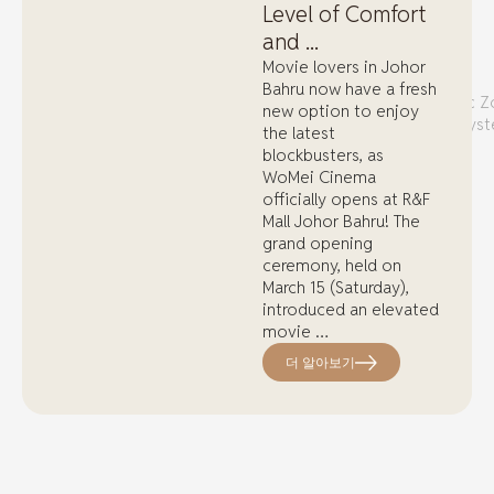
Level of Comfort
experiences a surge in
development, driven
and ...
by initiatives like the
Movie lovers in Johor
Johor-
Bahru now have a fresh
Singapore Special Economic Z
new option to enjoy
SEZ) and the Rapid Transit Sys
the latest
(RTS) Link, R&F Princess
blockbusters, as
Cove is poised to
WoMei Cinema
benefit from the
officially opens at R&F
projected economic…
Mall Johor Bahru! The
grand opening
더 알아보기
ceremony, held on
March 15 (Saturday),
introduced an elevated
movie …
더 알아보기