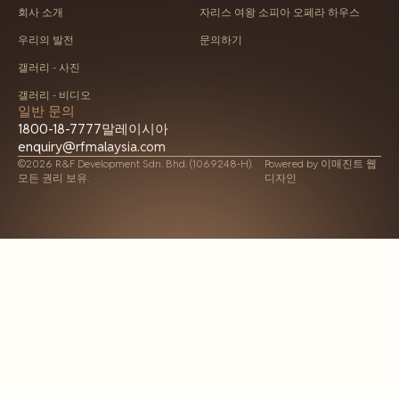
회사 소개
자리스 여왕 소피아 오페라 하우스
우리의 발전
문의하기
갤러리 - 사진
갤러리 - 비디오
일반 문의
1800-18-7777
말레이시아
enquiry@rfmalaysia.com
©2026 R&F Development Sdn. Bhd. (1069248-H).
Powered by
이매진트 웹
모든 권리 보유.
디자인