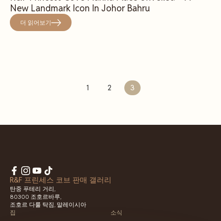
New Landmark Icon In Johor Bahru
더 읽어보기
1
2
3
R&F 프린세스 코브 판매 갤러리
탄중 푸테리 거리,
80300 조호르바루,
조호르 다룰 탁짐, 말레이시아
집
소식