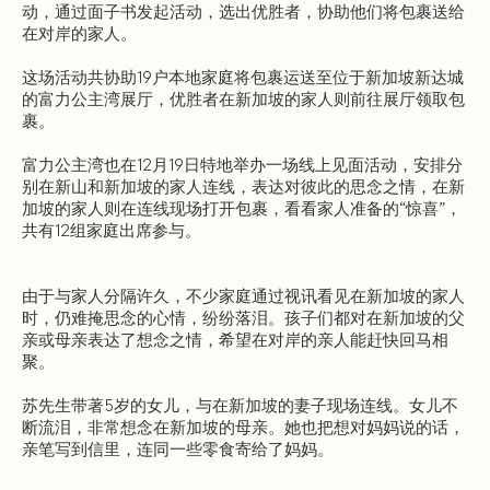
动，通过面子书发起活动，选出优胜者，协助他们将包裹送给
在对岸的家人。
这场活动共协助19户本地家庭将包裹运送至位于新加坡新达城
的富力公主湾展厅，优胜者在新加坡的家人则前往展厅领取包
裹。
富力公主湾也在12月19日特地举办一场线上见面活动，安排分
别在新山和新加坡的家人连线，表达对彼此的思念之情，在新
加坡的家人则在连线现场打开包裹，看看家人准备的“惊喜”，
共有12组家庭出席参与。
由于与家人分隔许久，不少家庭通过视讯看见在新加坡的家人
时，仍难掩思念的心情，纷纷落泪。孩子们都对在新加坡的父
亲或母亲表达了想念之情，希望在对岸的亲人能赶快回马相
聚。
苏先生带著5岁的女儿，与在新加坡的妻子现场连线。女儿不
断流泪，非常想念在新加坡的母亲。她也把想对妈妈说的话，
亲笔写到信里，连同一些零食寄给了妈妈。