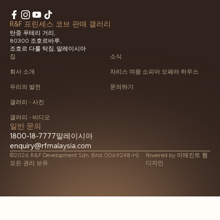
R&F 프린세스 코브 판매 갤러리
탄중 푸테리 거리,
80300 조호르바루,
조호르 다룰 탁짐, 말레이시아
집
소식
회사 소개
자리스 여왕 소피아 오페라 하우스
우리의 발전
문의하기
갤러리 - 사진
갤러리 - 비디오
일반 문의
1800-18-7777
말레이시아
enquiry@rfmalaysia.com
©2026 R&F Development Sdn. Bhd. (1069248-H).
Powered by
이매진트 웹
모든 권리 보유.
디자인